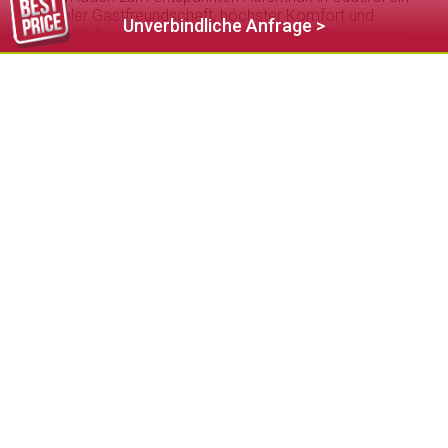
Südtiroler Gastfreundschaft, höchster Komfort und
Unverbindliche Anfrage >
ganzheitliches Wohlbefinden stehen in den Pensionen in
Völs am Schlern seit jeher an erster Stelle. Neben
gemütlichen Zimmern mit liebevollen Einrichtungsdetails
tragen üppige Frühstücksbuffets und aufmerksame
Serviceleistungen zum Gelingen Ihres Urlaubs im
Schlerngebiet bei.
1
Unterkunft gefunden