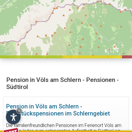
Pension in Völs am Schlern - Pensionen -
Südtirol
Pension in Völs am Schlern -
×
Frühstückspensionen im Schlerngebiet
Die familienfreundlichen Pensionen im Ferienort Völs am
Schlern laden zum entspannten Aufenthalt in Südtirol ein.