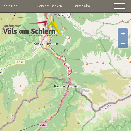
Kastelruth
Seis am Schlern
Seiser Alm
+
−