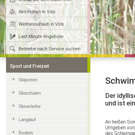
Alm Hütten in Völs
Wellnessurlaub in Völs
Last Minute Angebote
Betriebe nach Service suchen
Sport und Freizeit
Schwimm
Skipisten
Skischulen
Der idyll
und ist e
Skiverleihe
Langlauf
An heißen So
Umgeben von g
Rodeln
des Schlernge