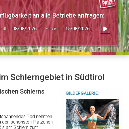
rfügbarkeit an alle Betriebe anfragen:
unft:
Abreise:
m Schlerngebiet in Südtirol
tischen Schlerns
BILDERGALERIE:
ntspannendes Bad nehmen.
u den schönsten Plätzchen
Völs am Schlern zum