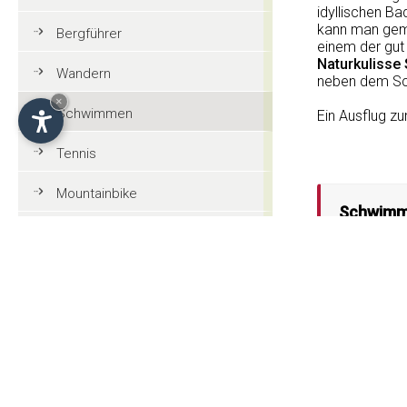
idyllischen B
kann man gemü
Bergführer
einem der gut
Naturkulisse 
Wandern
neben dem Sc
×
Schwimmen
Ein Ausflug zu
Tennis
Mountainbike
Schwimme
Golf
Reiten
Paragleiten
Touristeninformationen
Allgemeine Informationen