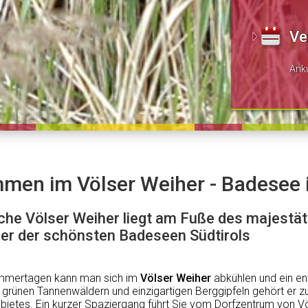
Ve
Ank
en im Völser Weiher - Badesee i
ische Völser Weiher liegt am Fuße des majestä
iner der schönsten Badeseen Südtirols
mmertagen kann man sich im
Völser Weiher
abkühlen und ein e
rünen Tannenwäldern und einzigartigen Berggipfeln gehört er z
bietes. Ein kurzer Spaziergang führt Sie vom Dorfzentrum von 