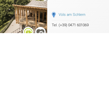
Völs am Schlern
Tel. (+39) 0471 601069
Residence Wolfgang
Völs am Schlern
Tel. (+39) 0471 725058