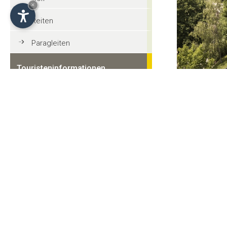
×
Reiten
Paragleiten
Touristeninformationen
Allgemeine Informationen
Tradition und Kultur
Veranstaltungen
Sehenswürdigkeiten
Taxi und Bus Service
Aufstiegsanlagen
Restaurants und Gastronomie