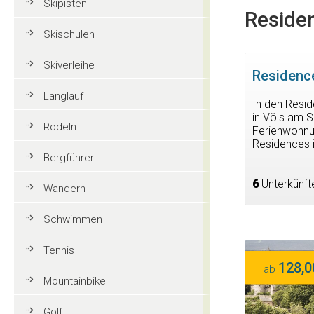
Skipisten
Residen
Skischulen
Skiverleihe
Residence
Langlauf
In den Resid
in Völs am Sc
Rodeln
Ferienwohnun
Residences 
Bergführer
6
Unterkünft
Wandern
Schwimmen
Tennis
128,0
ab
Mountainbike
Golf