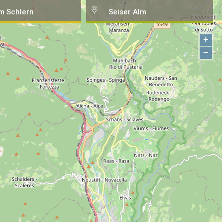
m Schlern
Seiser Alm
+
−