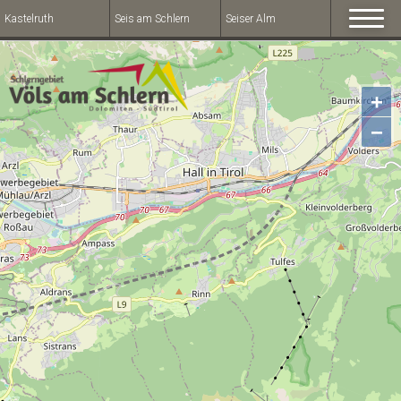
Kastelruth
Seis am Schlern
Seiser Alm
+
−