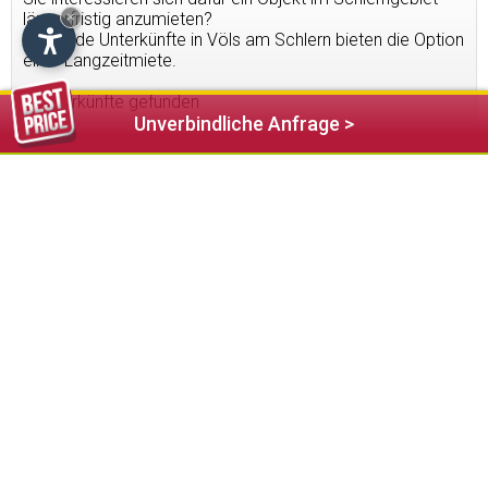
längerfristig anzumieten?
×
Folgende Unterkünfte in Völs am Schlern bieten die Option
einer Langzeitmiete.
2
Unterkünfte gefunden
Unverbindliche Anfrage >
128,00 €
ab