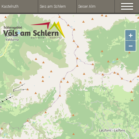
Kastelruth
Seis am Schlern
Seiser Alm
+
−