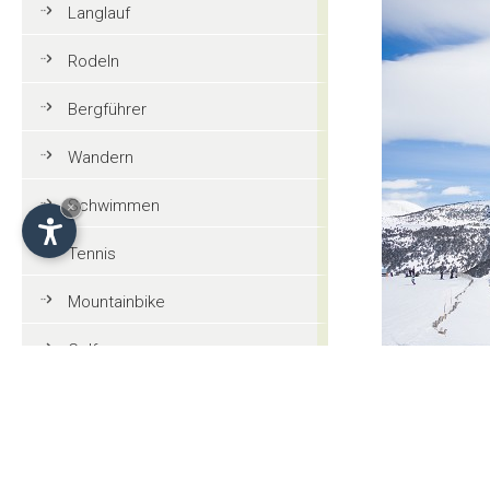
Langlauf
Rodeln
Bergführer
Wandern
Schwimmen
×
Tennis
Mountainbike
Golf
Reiten
Paragleiten