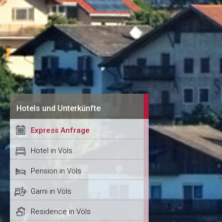
Hotels und Unterkünfte
Express Anfrage
Hotel in Völs
Pension in Völs
Garni in Völs
Residence in Völs