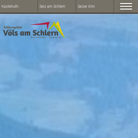
Kastelruth
Seis am Schlern
Seiser Alm