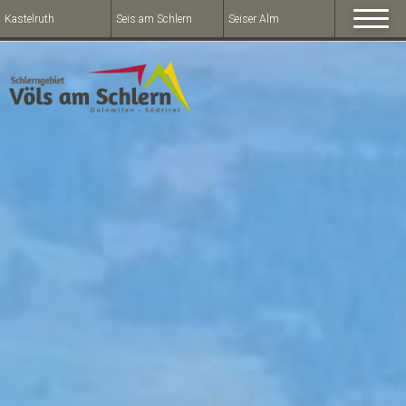
Kastelruth
Seis am Schlern
Seiser Alm